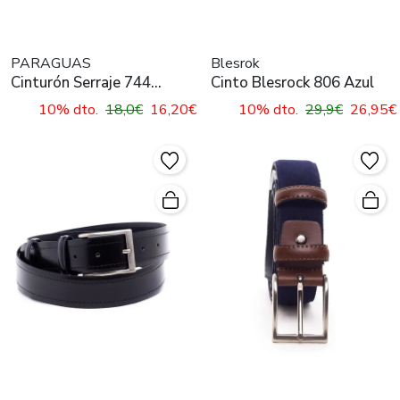
PARAGUAS
Blesrok
Cinturón Serraje 744
Cinto Blesrock 806 Azul
Marino para Hombre
10% dto.
18,0€
16,20€
10% dto.
29,9€
26,95€