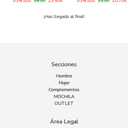
10% dto.
26,0€
23,40€
10% dto.
23,0€
20,70€
¡Has llegado al final!
Secciones
Hombre
Mujer
Complementos
MOCHILA
OUTLET
Área Legal