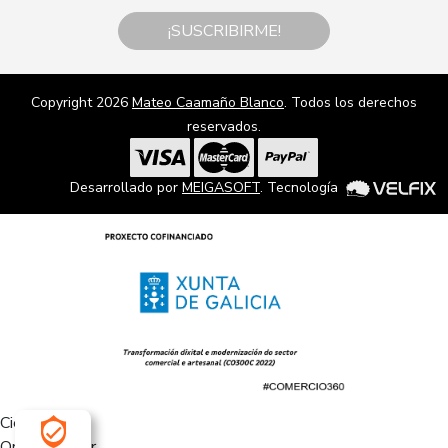
¡SUSCRIBIRME!
Copyright 2026
Mateo Caamaño Blanco
. Todos los derechos
reservados.
Desarrollado por
MEIGASOFT
. Tecnología
Cierra
Ordenado por