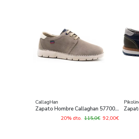
CallagHan
Pikoli
Zapato Hombre Callaghan 57700
Zapat
Piedra
M8J-4
20% dto.
115,0€
92,00€