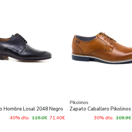
Pikolinos
o Hombre Losal 2048 Negro
Zapato Caballero Pikolinos
M4V-4130
40% dto.
119,0€
71,40€
30% dto.
109,9€