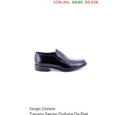
10% dto.
99,9€
89,95€
Sergio Doñate
Zapato Sergio Doñate De Piel