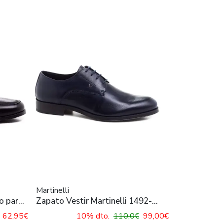
Martinelli
o para
Zapato Vestir Martinelli 1492-
2630E Azul Para Hombre
62,95€
10% dto.
110,0€
99,00€