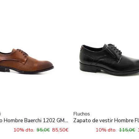
i
Fluchos
o Hombre Baerchi 1202 GMI
Zapato de vestir Hombre F
F1887 Negro
10% dto.
95,0€
85,50€
10% dto.
115,0€