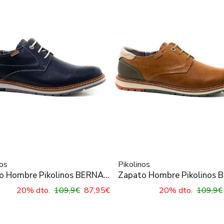
nos
Pikolinos
o Hombre Pikolinos BERNA
Zapato Hombre Pikolinos 
322C1 Blue
M8J-4322C1 Brandy
20% dto.
109,9€
87,95€
20% dto.
109,9€