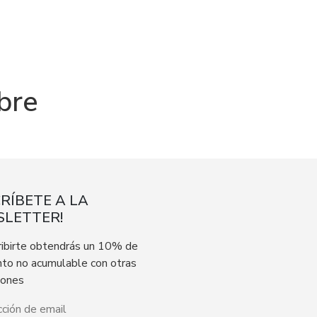
bre
CRÍBETE A LA
LETTER!
ribirte obtendrás un 10% de
to no acumulable con otras
iones