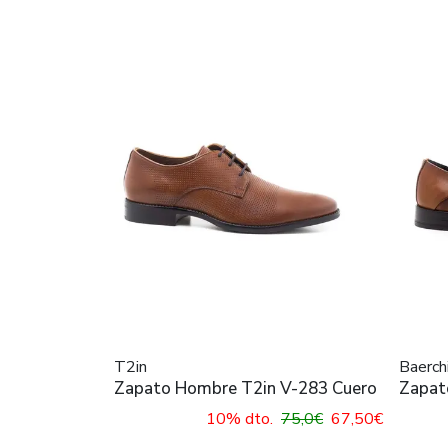
T2in
Baerch
Zapato Hombre T2in V-283 Cuero
Zapat
Cuero
10% dto.
75,0€
67,50€