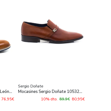
Sergio Doñate
 León
Mocasines Sergio Doñate 10532
Vestir Libano
76,95€
10% dto.
89,9€
80,95€