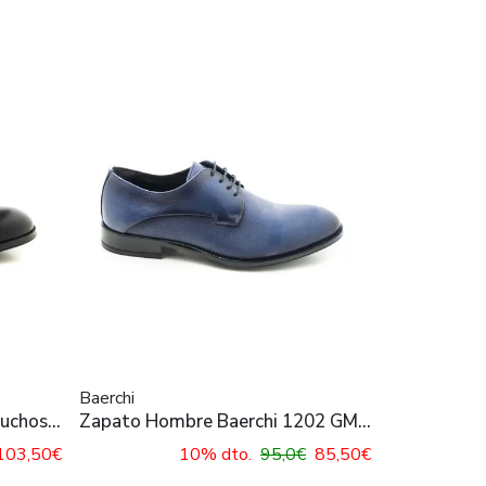
Baerchi
luchos
Zapato Hombre Baerchi 1202 GMI
Marino
103,50€
10% dto.
95,0€
85,50€