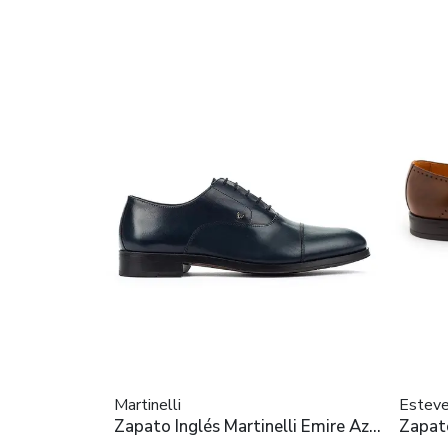
Martinelli
Estev
Zapato Inglés Martinelli Emire Azul
Zapato
para Hombre
Homb