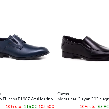
s
Clayan
o Fluchos F1887 Azul Marino
Mocasines Clayan 303 Negr
Hombre
10% dto.
115,0€
103,50€
10% dto.
69,9€