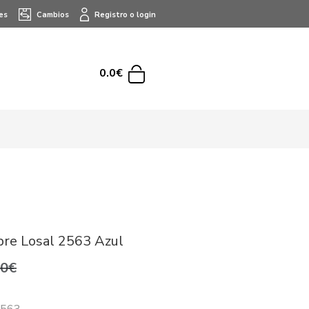
es
Cambios
Registro o login
0.0€
re Losal 2563 Azul
,0€
2563