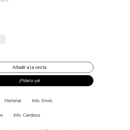
¡Pídelo ya!
Material
Info. Envío
ón
Info. Cambios