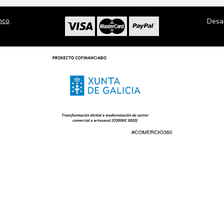
nco
.
Desa