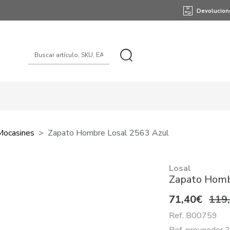
Devolucion
Mocasines
Zapato Hombre Losal 2563 Azul
Losal
Zapato Homb
71,40€
119
Ref. B00759
Ref. proveedor 