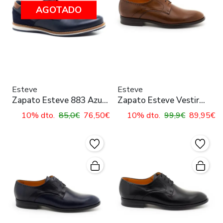
AGOTADO
Esteve
Esteve
Zapato Esteve 883 Azul
Zapato Esteve Vestir
Marino para Hombre
Cuero para Hombre
10% dto.
85,0€
76,50€
10% dto.
99,9€
89,95€