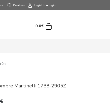
es
Cambios
Registro o login
0.0€
rón
ombre Martinelli 1738-2905Z
9€