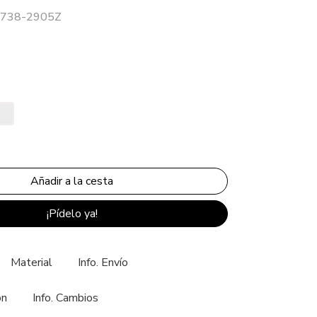
 1738-2905Z
¡Pídelo ya!
Material
Info. Envío
ón
Info. Cambios