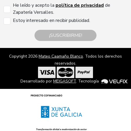
He leído y acepto la
política de privacidad
de
Zapatería Versalles.
Estoy interesado en recibir publicidad.
¡SUSCRIBIRME!
Copyright 2026
Mateo Caamaño Blanco
. Todos los derechos
reservados.
Desarrollado por
MEIGASOFT
. Tecnología