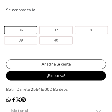
Seleccionar talla
36
37
38
39
40
¡Pídelo ya!
Botin Daniela 25545/002 Burdeos
Material