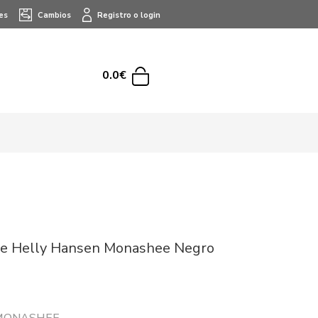
es
Cambios
Registro o login
0.0€
e Helly Hansen Monashee Negro
r MONASHEE