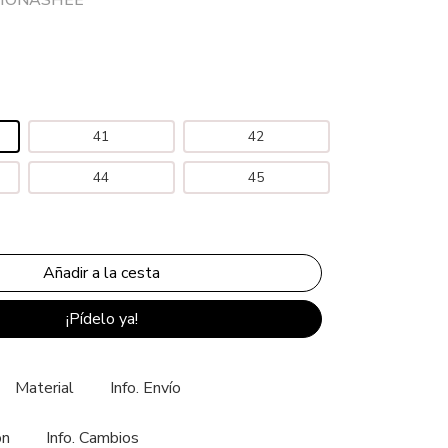
41
42
44
45
¡Pídelo ya!
Material
Info. Envío
ón
Info. Cambios