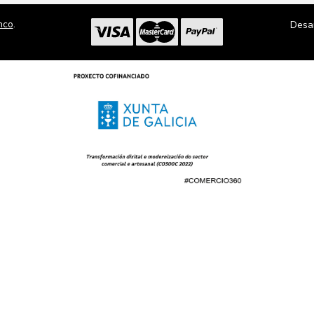
nco
.
Desa