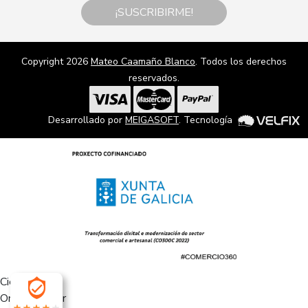
¡SUSCRIBIRME!
Copyright 2026
Mateo Caamaño Blanco
. Todos los derechos
reservados.
Desarrollado por
MEIGASOFT
. Tecnología
Cierra
Ordenado por