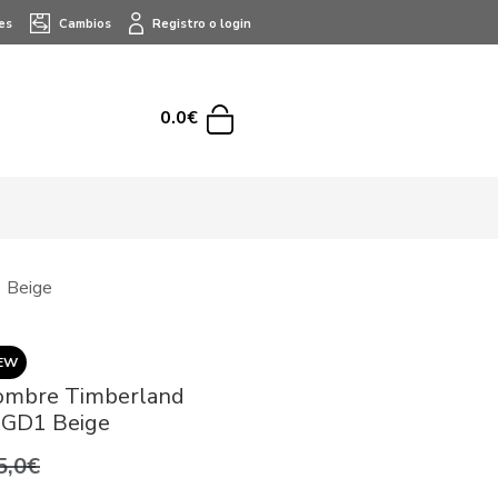
es
Cambios
Registro o login
0.0€
 Beige
EW
ombre Timberland
GD1 Beige
5,0€