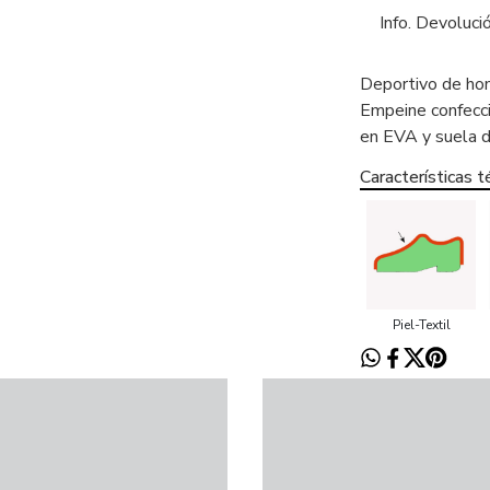
Info. Devoluci
Deportivo de hom
Empeine confeccio
en EVA y suela d
Características t
Piel-Textil