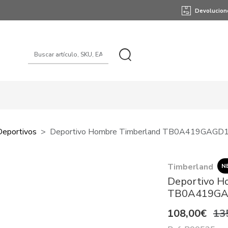
Devolucion
Deportivos
Deportivo Hombre Timberland TB0A419GAGD1
Timberland
N
Deportivo H
TB0A419GA
108,00€
13