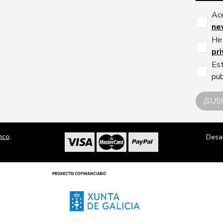
Ac
ne
He 
pr
Est
pub
¡SUS
nco
.
Desa