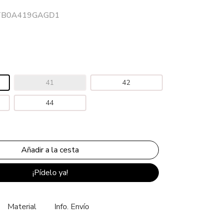
r TB0A419GAGD1
41
42
44
¡Pídelo ya!
Material
Info. Envío