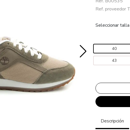
Ref. B00535
Ref. proveedo
Seleccionar talla
40
43
Descripción