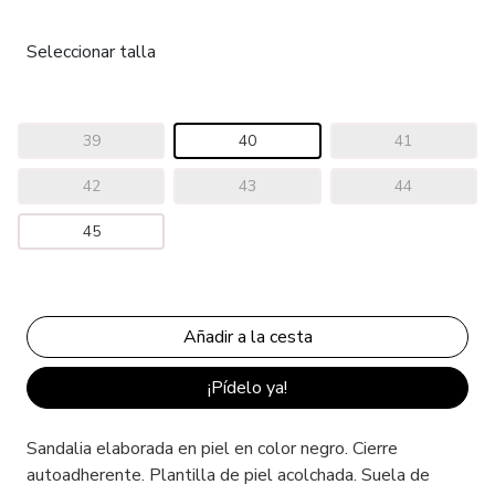
Seleccionar talla
39
40
41
42
43
44
45
¡Pídelo ya!
Sandalia elaborada en piel en color negro. Cierre
autoadherente. Plantilla de piel acolchada. Suela de