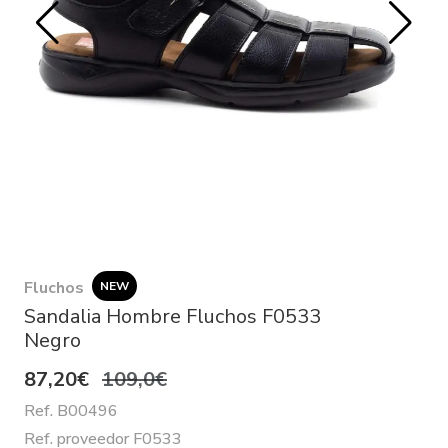
Fluchos
NEW
Sandalia Hombre Fluchos F0533
Negro
87,20€
109,0€
Ref. B00496
Ref. proveedor F0533