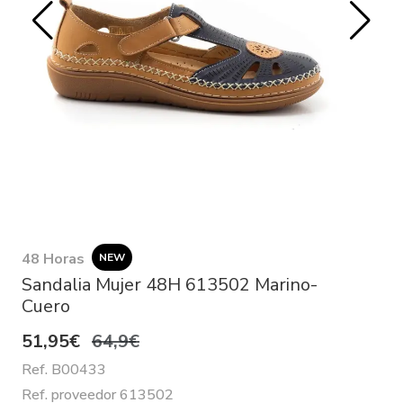
48 Horas
NEW
Sandalia Mujer 48H 613502 Marino-
Cuero
51,95€
64,9€
Ref. B00433
Ref. proveedor 613502