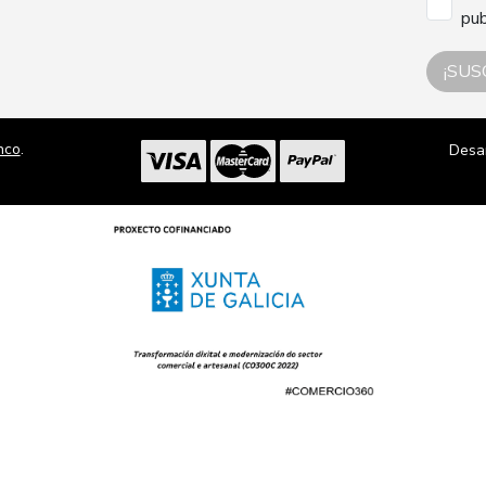
pub
¡SUS
nco
.
Desa