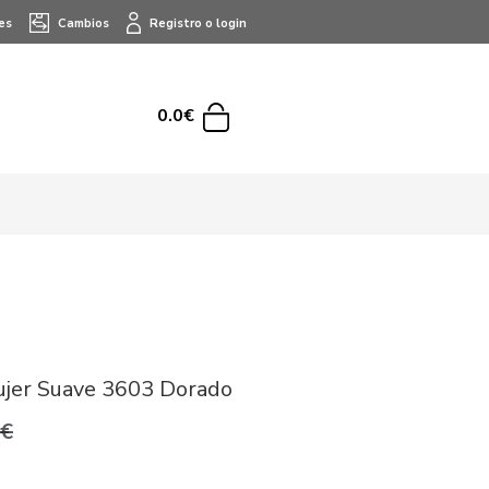
es
Cambios
Registro o login
0.0€
ujer Suave 3603 Dorado
0€