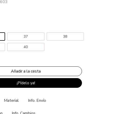
3603
37
38
40
¡Pídelo ya!
Material
Info. Envío
ón
Info. Cambios