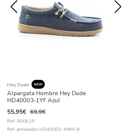
Hey Dude
NEW
Alpargata Hombre Hey Dude
HD40003-1YF Azul
55,95€
69,9€
Ref. B00619
Ref. proveedor HD40003-4NM-B