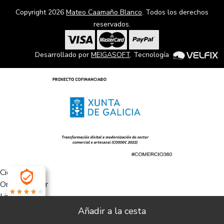
Copyright 2026
Mateo Caamaño Blanco
. Todos los derechos
reservados.
Desarrollado por
MEIGASOFT
. Tecnología
Cierra
Ordenado por
Limpiar
4.0
Buscar
Filtrar