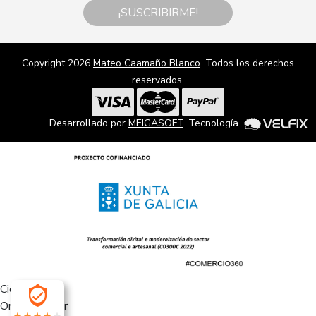
¡SUSCRIBIRME!
Copyright 2026
Mateo Caamaño Blanco
. Todos los derechos
reservados.
Desarrollado por
MEIGASOFT
. Tecnología
Cierra
Ordenado por