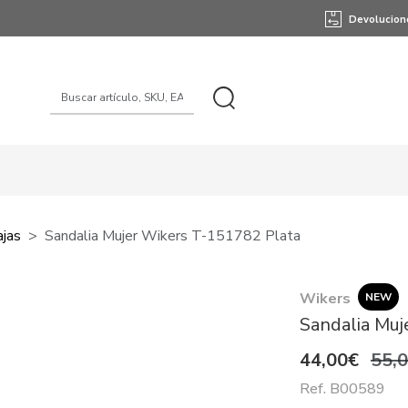
Devolucion
ajas
Sandalia Mujer Wikers T-151782 Plata
Wikers
NEW
Sandalia Muj
44,00€
55,
Ref. B00589