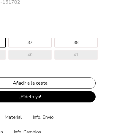
 T-151782
37
38
40
41
¡Pídelo ya!
Material
Info. Envío
ón
Info. Cambios