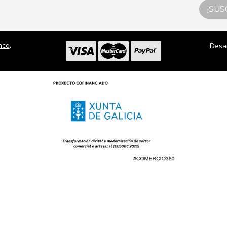
¡SUS
nco
.
Desa