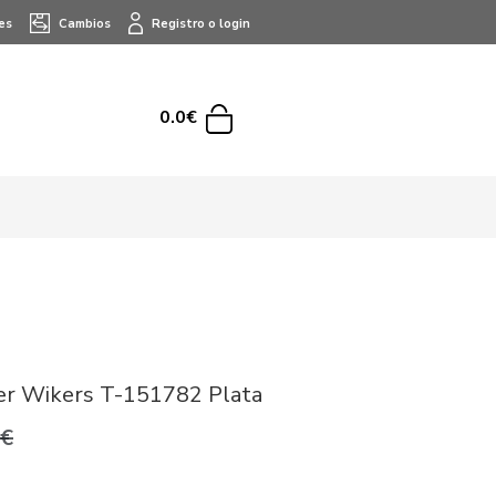
es
Cambios
Registro o login
0.0€
er Wikers T-151782 Plata
0€