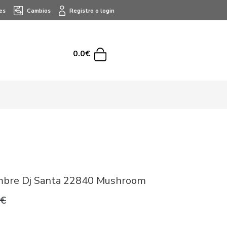
es
Cambios
Registro o login
0.0€
mbre Dj Santa 22840 Mushroom
0€