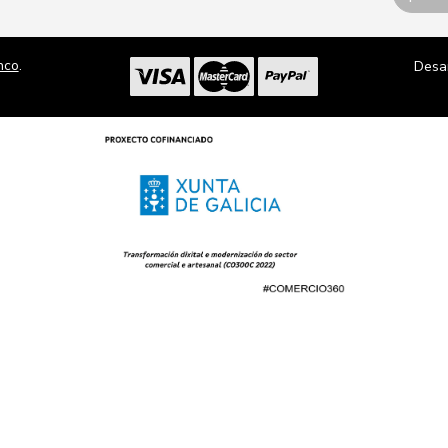
nco
.
Desa