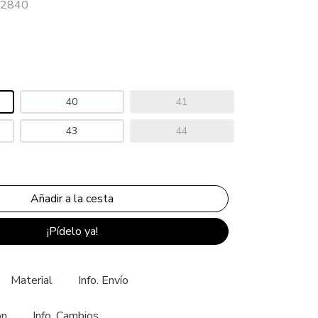
 22840
40
41
43
44
¡Pídelo ya!
Material
Info. Envío
ón
Info. Cambios