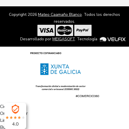
Copyright 2026
Mateo Caamaño Blanco
. Todos los derechos
reservados.
Desarrollado por
MEIGASOFT
. Tecnología
Cierra
Ordenado por
Limpiar
4.0
Buscar