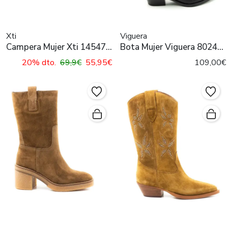
Xti
Viguera
Campera Mujer Xti 145473
Bota Mujer Viguera 8024
Beige
Negro
20% dto.
69,9€
55,95€
109,00€