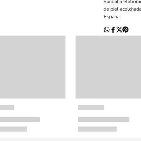
Sandalia elaborad
de piel acolchad
España.