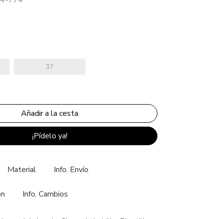
37
¡Pídelo ya!
Material
Info. Envío
ón
Info. Cambios