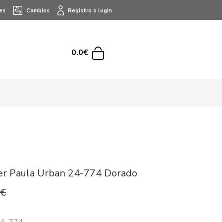
es
Cambios
Registro o login
0.0€
er Paula Urban 24-774 Dorado
9€
24-774