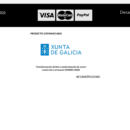
nco
.
Desa